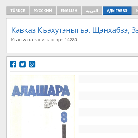
TÜRKÇE
РУССКИЙ
ENGLISH
العربية
АДЫГЭБЗЭ
Кавказ Къэхутэныгъэ, Щэнхабзэ, 
Къэгъуэта запись псор:: 14280