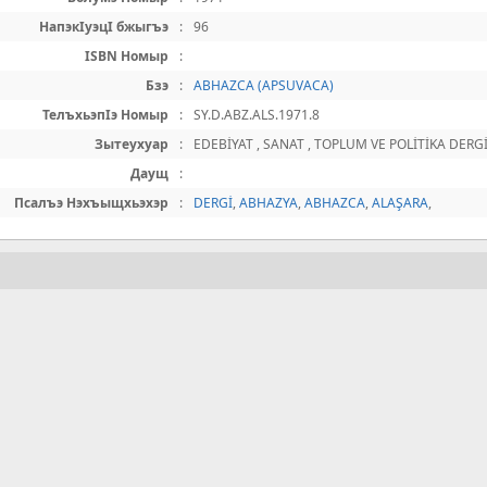
НапэкIуэцI бжыгъэ
:
96
ISBN Номыр
:
Бзэ
:
ABHAZCA (APSUVACA)
ТелъхьэпIэ Номыр
:
SY.D.ABZ.ALS.1971.8
Зытеухуар
:
EDEBİYAT , SANAT , TOPLUM VE POLİTİKA DERGİ
Даущ
:
Псалъэ Нэхъыщхьэхэр
:
DERGİ
,
ABHAZYA
,
ABHAZCA
,
ALAŞARA
,