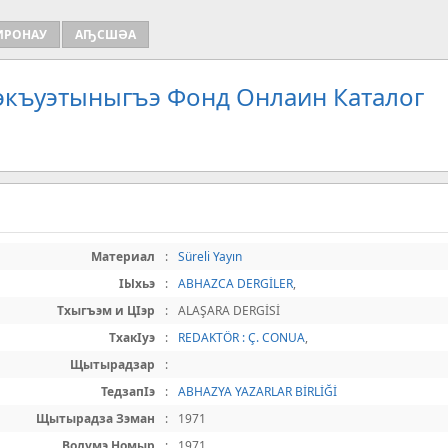
ИРОНАУ
АҦСШӘА
Зэкъуэтыныгъэ Фонд Онлаин Каталог
Материал
:
Süreli Yayın
IЫхьэ
:
ABHAZCA DERGİLER
,
Тхыгъэм и ЦIэр
:
ALAŞARA DERGİSİ
ТхакIуэ
:
REDAKTÖR : Ç. CONUA
,
Щытырадзар
:
ТедзапIэ
:
ABHAZYA YAZARLAR BİRLİĞİ
Щытырадза Зэман
:
1971
Волумэ Номыр
:
1971