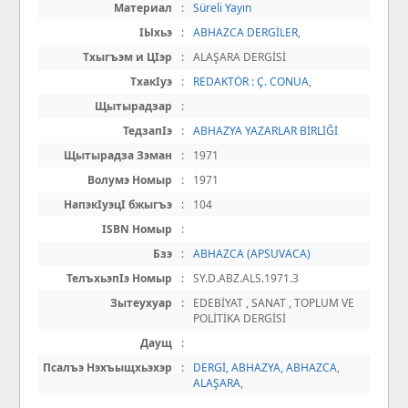
Материал
:
Süreli Yayın
IЫхьэ
:
ABHAZCA DERGİLER
,
Тхыгъэм и ЦIэр
:
ALAŞARA DERGİSİ
ТхакIуэ
:
REDAKTÖR : Ç. CONUA
,
Щытырадзар
:
ТедзапIэ
:
ABHAZYA YAZARLAR BİRLİĞİ
Щытырадза Зэман
:
1971
Волумэ Номыр
:
1971
НапэкIуэцI бжыгъэ
:
104
ISBN Номыр
:
Бзэ
:
ABHAZCA (APSUVACA)
ТелъхьэпIэ Номыр
:
SY.D.ABZ.ALS.1971.3
Зытеухуар
:
EDEBİYAT , SANAT , TOPLUM VE
POLİTİKA DERGİSİ
Даущ
:
Псалъэ Нэхъыщхьэхэр
:
DERGİ
,
ABHAZYA
,
ABHAZCA
,
ALAŞARA
,