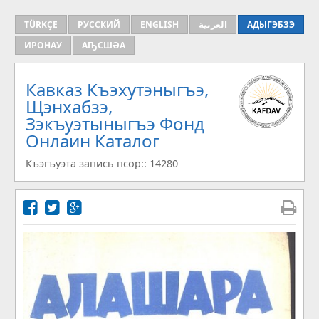
TÜRKÇE
РУССКИЙ
ENGLISH
العربية
АДЫГЭБЗЭ
ИРОНАУ
АҦСШӘА
Кавказ Къэхутэныгъэ,
Щэнхабзэ,
Зэкъуэтыныгъэ Фонд
Онлаин Каталог
Къэгъуэта запись псор:: 14280