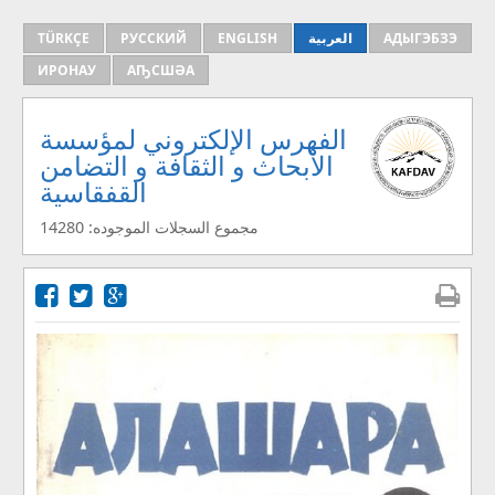
АДЫГЭБЗЭ
العربية
ENGLISH
РУССКИЙ
TÜRKÇE
ИРОНАУ
АҦСШӘА
الفهرس الإلكتروني لمؤسسة
الأبحاث و الثقافة و التضامن
القفقاسية
مجموع السجلات الموجوده: 14280