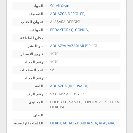
Süreli Yayın
:
المواد
,
ABHAZCA DERGİLER
:
التصنيف
ALAŞARA DERGİSİ
:
عنوان الكتاب
,
REDAKTÖR : Ç. CONUA
:
المؤلف
:
مكان الطباعة
ABHAZYA YAZARLAR BİRLİĞİ
:
دار النشر
1970
:
تاريخ الإصدار
1970
:
رقم المجلد
96
:
عدد الصفحات
:
رقم المجلد
ABHAZCA (APSUVACA)
:
اللغة
SY.D.ABZ.ALS.1970.5
:
رقم الرف
EDEBİYAT , SANAT , TOPLUM VE POLİTİKA
:
المحتوى
DERGİSİ
:
البيان
,
ALAŞARA
,
ABHAZCA
,
ABHAZYA
,
DERGİ
:
الكلمات الرئيسية