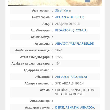
Аматериал
:
Süreli Yayın
Акатегориа
:
ABHAZCA DERGİLER
,
Ахьӡ
:
ALAŞARA DERGİSİ
Ашәҟәыҩҩы
:
REDAKTÖR : Ç. CONUA
,
Аҭыжьымҭа
:
Аҭыжьҩы
:
ABHAZYA YAZARLAR BİRLİĞİ
Апубликациатә аамҭа
:
1970
Атом ахыҧхьаӡара
:
1970
Адаҟьақәа рхыҧхьаӡара
:
104
Адырратә номер
:
Абызшәа
:
ABHAZCA (APSUVACA)
Абларҭа аномер
:
SY.D.ABZ.ALS.1970.4
Атема
:
EDEBİYAT , SANAT , TOPLUM
VE POLİTİKA DERGİSİ
Ахҩылаанҵа
:
Ахадаратә ажәа
:
DERGİ
,
ABHAZYA
,
ABHAZCA
,