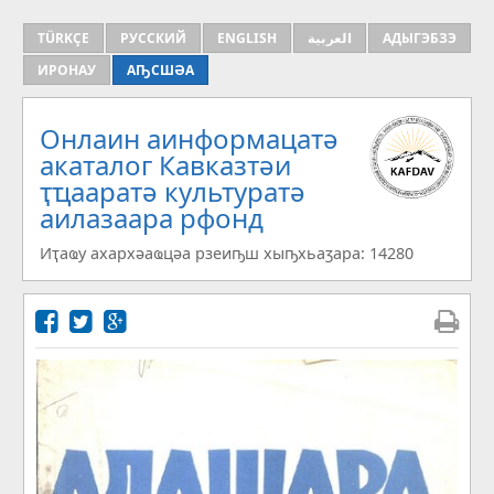
TÜRKÇE
РУССКИЙ
ENGLISH
العربية
АДЫГЭБЗЭ
ИРОНАУ
АҦСШӘА
Онлаин аинформацатә
aкаталог Кавказтәи
ҭҵааратә культуратә
аилазаара рфонд
Иҭаҩу ахархәаҩцәа рзеиҧш хыҧхьаӡара: 14280