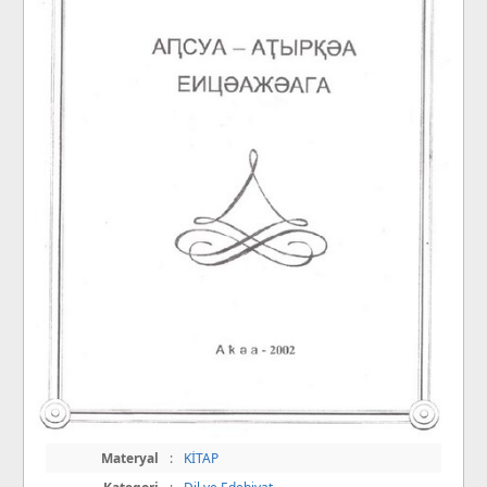
Materyal
:
KİTAP