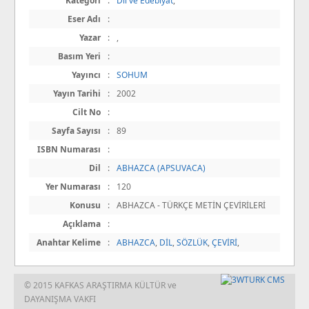
Kategori
:
Dil ve Edebiyat
,
Eser Adı
:
Yazar
:
,
Basım Yeri
:
Yayıncı
:
SOHUM
Yayın Tarihi
:
2002
Cilt No
:
Sayfa Sayısı
:
89
ISBN Numarası
:
Dil
:
ABHAZCA (APSUVACA)
Yer Numarası
:
120
Konusu
:
ABHAZCA - TÜRKÇE METİN ÇEVİRİLERİ
Açıklama
:
Anahtar Kelime
:
ABHAZCA
,
DİL
,
SÖZLÜK
,
ÇEVİRİ
,
© 2015 KAFKAS ARAŞTIRMA KÜLTÜR ve
DAYANIŞMA VAKFI