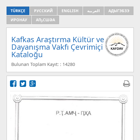
TÜRKÇE
РУССКИЙ
ENGLISH
العربية
АДЫГЭБЗЭ
ИРОНАУ
АҦСШӘА
Kafkas Araştırma Kültür ve
Dayanışma Vakfı Çevrimiçi
Kataloğu
Bulunan Toplam Kayıt: : 14280