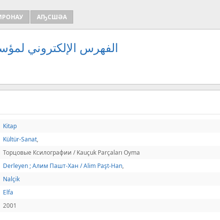
ИРОНАУ
АҦСШӘА
الفهرس الإلكتروني لمؤسس
Kitap
Kültür-Sanat
,
Торцовые Ксилографии / Kauçuk Parçaları Oyma
Derleyen ; Алим Пашт-Хан / Alim Paşt-Han
,
Nalçik
Elfa
2001