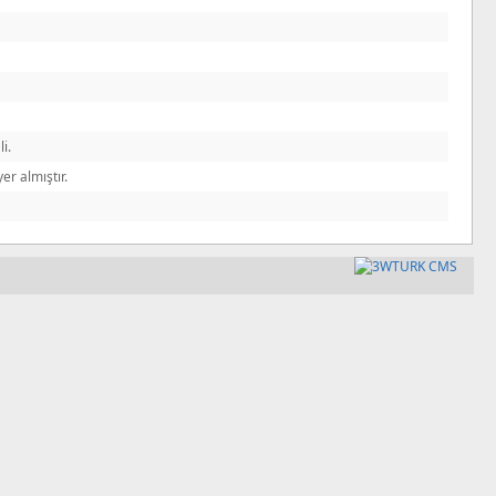
i.
er almıştır.