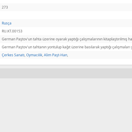
273
Rusça
RU.KT.00153
German Paştov'un tahta üzerine oyarak yaptığı çalışmalarının kitaplaştırılmış hal
German Paştov'un tahtanın yontulup kağıt üzerine basılarak yaptığı çalışmaları y
Çerkes Sanatı
,
Oymacılık
,
Alim Paşt-Han
,