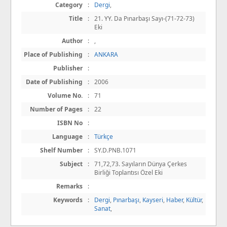
Category
:
Dergi
,
Title
:
21. YY. Da Pınarbaşı Sayı-(71-72-73)
Eki
Author
:
,
Place of Publishing
:
ANKARA
Publisher
:
Date of Publishing
:
2006
Volume No.
:
71
Number of Pages
:
22
ISBN No
:
Language
:
Türkçe
Shelf Number
:
SY.D.PNB.1071
Subject
:
71,72,73. Sayıların Dünya Çerkes
Birliği Toplantısı Özel Eki
Remarks
:
Keywords
:
Dergi
,
Pınarbaşı
,
Kayseri
,
Haber
,
Kültür
,
Sanat
,