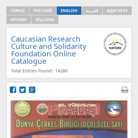
TÜRKÇE
РУССКИЙ
ENGLISH
العربية
АДЫГЭБЗЭ
ИРОНАУ
АҦСШӘА
Caucasian Research
Culture and Solidarity
Foundation Online
Catalogue
Total Entries Found:: 14280