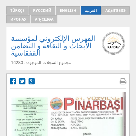
АДЫГЭБЗЭ
العربية
ENGLISH
РУССКИЙ
TÜRKÇE
ИРОНАУ
АҦСШӘА
الفهرس الإلكتروني لمؤسسة
الأبحاث و الثقافة و التضامن
القفقاسية
مجموع السجلات الموجوده: 14280