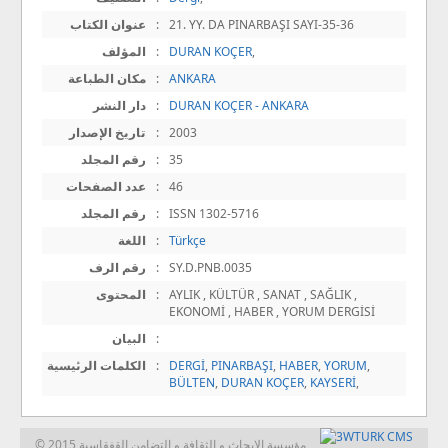
21. YY. DA PINARBAŞI SAYI-35-36
:
عنوان الكتاب
,
DURAN KOÇER
:
المؤلف
ANKARA
:
مكان الطباعة
DURAN KOÇER - ANKARA
:
دار النشر
2003
:
تاريخ الإصدار
35
:
رقم المجلد
46
:
عدد الصفحات
ISSN 1302-5716
:
رقم المجلد
Türkçe
:
اللغة
SY.D.PNB.0035
:
رقم الرف
AYLIK , KÜLTÜR , SANAT , SAĞLIK ,
:
المحتوى
EKONOMİ , HABER , YORUM DERGİSİ
:
البيان
,
YORUM
,
HABER
,
PINARBAŞI
,
DERGİ
:
الكلمات الرئيسية
BÜLTEN
,
DURAN KOÇER
,
KAYSERİ
,
© 2015 مؤسسة الابحاث و الثقافة و التضامن القفقاسية