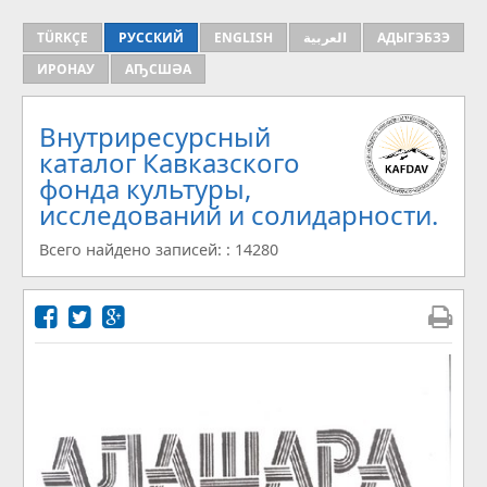
TÜRKÇE
РУССКИЙ
ENGLISH
العربية
АДЫГЭБЗЭ
ИРОНАУ
АҦСШӘА
Внутриресурсный
каталог Кавказского
фонда культуры,
исследований и солидарности.
Всего найдено записей: : 14280