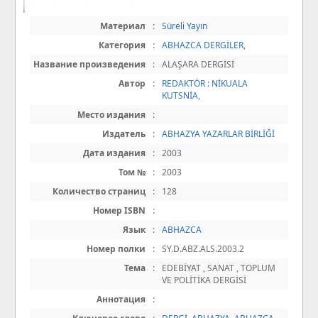
Материал
:
Süreli Yayın
Категория
:
ABHAZCA DERGİLER
,
Название произведения
:
ALAŞARA DERGİSİ
Автор
:
REDAKTÖR : NİKUALA
KUTSNİA
,
Место издания
:
Издатель
:
ABHAZYA YAZARLAR BİRLİĞİ
Дата издания
:
2003
Том №
:
2003
Количество страниц
:
128
Номер ISBN
:
Язык
:
ABHAZCA
Номер полки
:
SY.D.ABZ.ALS.2003.2
Тема
:
EDEBİYAT , SANAT , TOPLUM
VE POLİTİKA DERGİSİ
Аннотация
: