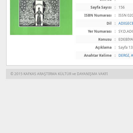
Sayfa Sayısı
:
156
ISBN Numarası
:
ISSN 020
Dil
:
ADIGECE
Yer Numarası
:
SY.D.AD
Konusu
:
EDEBİYA
Açıklama
:
Sayfa 138
Anahtar Kelime
:
DERGİ
,
© 2015 KAFKAS ARAŞTIRMA KÜLTÜR ve DAYANIŞMA VAKFI