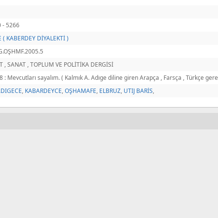
 - 5266
 ( KABERDEY DİYALEKTİ )
G.OŞHMF.2005.5
T , SANAT , TOPLUM VE POLİTİKA DERGİSİ
 : Mevcutları sayalım. ( Kalmık A. Adıge diline giren Arapça , Farsça , Türkçe gerek
ADIGECE
,
KABARDEYCE
,
OŞHAMAFE
,
ELBRUZ
,
UTIJ BARİS
,