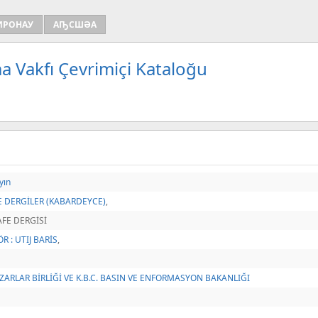
ИРОНАУ
АҦСШӘА
a Vakfı Çevrimiçi Kataloğu
yın
 DERGİLER (KABARDEYCE)
,
FE DERGİSİ
R : UTIJ BARİS
,
YAZARLAR BİRLİĞİ VE K.B.C. BASIN VE ENFORMASYON BAKANLIĞI