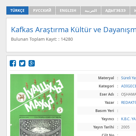
TÜRKÇE
РУССКИЙ
ENGLISH
العربية
АДЫГЭБЗЭ
Kafkas Araştırma Kültür ve Dayanışm
Bulunan Toplam Kayıt: : 14280
Materyal
:
Süreli Ya
Kategori
:
ADİGECE
Eser Adı
:
OŞHAMA
Yazar
:
REDAKTÖ
Basım Yeri
:
Yayıncı
:
K.B.C. 
Yayın Tarihi
:
2005
Cilt No
: