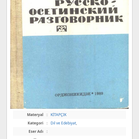
Materyal
:
KİTAPÇIK
Kategori
:
Dil ve Edebiyat
,
Eser Adı
: