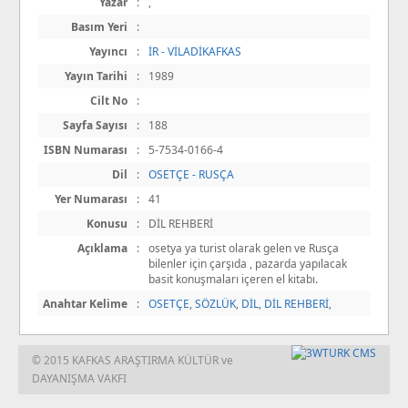
Yazar
:
,
Basım Yeri
:
Yayıncı
:
İR - VİLADİKAFKAS
Yayın Tarihi
:
1989
Cilt No
:
Sayfa Sayısı
:
188
ISBN Numarası
:
5-7534-0166-4
Dil
:
OSETÇE - RUSÇA
Yer Numarası
:
41
Konusu
:
DİL REHBERİ
Açıklama
:
osetya ya turist olarak gelen ve Rusça
bilenler için çarşıda , pazarda yapılacak
basit konuşmaları içeren el kitabı.
Anahtar Kelime
:
OSETÇE
,
SÖZLÜK
,
DİL
,
DİL REHBERİ
,
© 2015 KAFKAS ARAŞTIRMA KÜLTÜR ve
DAYANIŞMA VAKFI