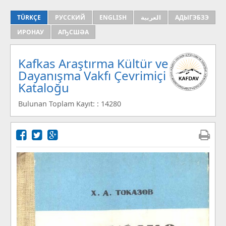
TÜRKÇE
РУССКИЙ
ENGLISH
العربية
АДЫГЭБЗЭ
ИРОНАУ
АҦСШӘА
Kafkas Araştırma Kültür ve
Dayanışma Vakfı Çevrimiçi
Kataloğu
Bulunan Toplam Kayıt: : 14280