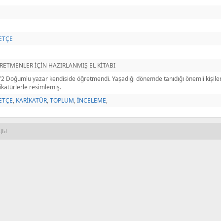
ETÇE
RETMENLER İÇİN HAZIRLANMIŞ EL KİTABI
2 Doğumlu yazar kendiside öğretmendi. Yaşadığı dönemde tanıdığı önemli kişileri k
ikatürlerle resimlemiş.
ETÇE
,
KARİKATÜR
,
TOPLUM
,
İNCELEME
,
ДЫ