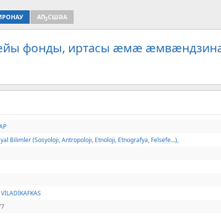
ИРОНАУ
АҦСШӘА
рæйы фонды, иртасы æмæ æмвæндзина
TAP
yal Bilimler (Sosyoloji
,
Antropoloji
,
Etnoloji
,
Etnografya
,
Felsefe...)
,
- VİLADİKAFKAS
77