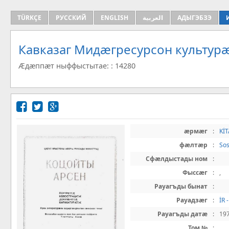
TÜRKÇE
РУССКИЙ
ENGLISH
العربية
АДЫГЭБЗЭ
Кавказаг Мидæгресурсон культу
Æдæппæт ныффыстытае: : 14280
æрмæг
:
Kİ
фæлтæр
:
Sos
Сфæлдыстады ном
:
Фыссæг
:
,
Рауагъды бынат
:
Рауадзæг
:
İR 
Рауагъды датæ
:
19
Том №
: