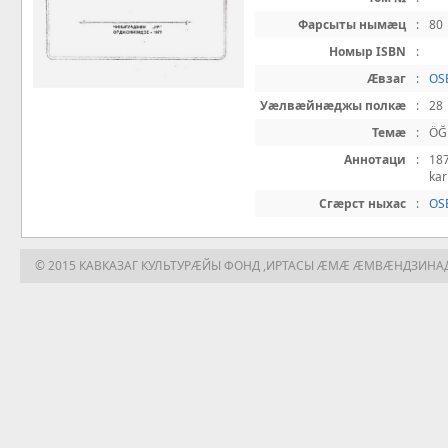
Фарсыты нымæц
:
80
Номыр ISBN
:
Æвзаг
:
OS
Уæлвæйнæджы полкæ
:
28
Темæ
:
ÖĞ
Аннотаци
:
187
kar
Сгæрст ныхас
:
OS
© 2015 КАВКАЗАГ КУЛЬТУРÆЙЫ ФОНД ,ИРТАСЫ ÆМÆ ÆМВÆНДЗИНА