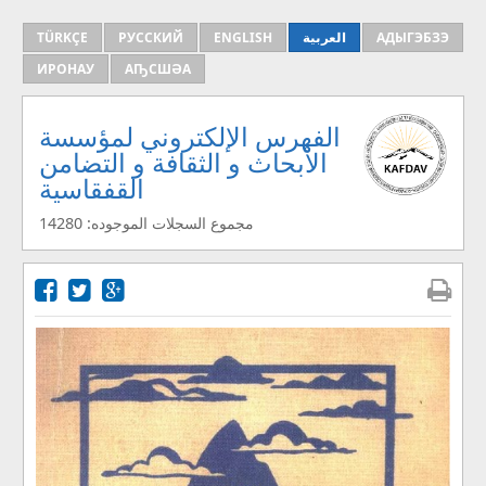
АДЫГЭБЗЭ
العربية
ENGLISH
РУССКИЙ
TÜRKÇE
ИРОНАУ
АҦСШӘА
الفهرس الإلكتروني لمؤسسة
الأبحاث و الثقافة و التضامن
القفقاسية
مجموع السجلات الموجوده: 14280