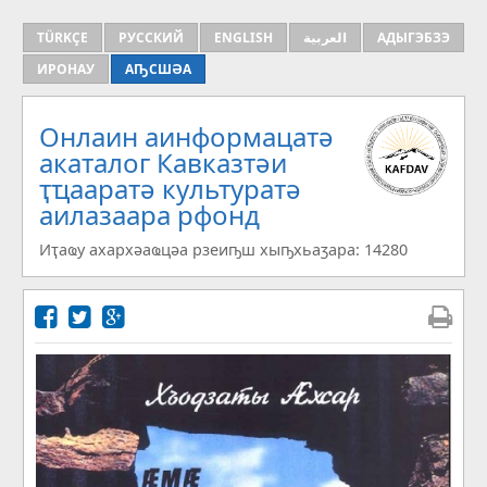
TÜRKÇE
РУССКИЙ
ENGLISH
العربية
АДЫГЭБЗЭ
ИРОНАУ
АҦСШӘА
Онлаин аинформацатә
aкаталог Кавказтәи
ҭҵааратә культуратә
аилазаара рфонд
Иҭаҩу ахархәаҩцәа рзеиҧш хыҧхьаӡара: 14280