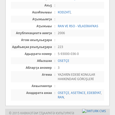
Ахьӡ
:
Ашәҟәыҩҩы
:
KODZATİ
,
Аҭыжьымҭа
:
Аҭыжьҩы
:
RAN VE RSO - VİLADİKAFKAS
Апубликациатә аамҭа
:
2006
Атом ахыҧхьаӡара
:
Адаҟьақәа рхыҧхьаӡара
:
223
Адырратә номер
:
5-93000-036-0
Абызшәа
:
OSETÇE
Абларҭа аномер
:
3
Атема
:
YAZARIN EDEBİ KONULAR
HAKKINDAKİ GÖRÜŞLERİ
Ахҩылаанҵа
:
Ахадаратә ажәа
:
OSETÇE
,
ASETİNCE
,
EDEBİYAT
,
RAN
,
© 2015 КАВКАЗТӘИ ҬҴААРАТӘ КУЛЬТУРАТӘ