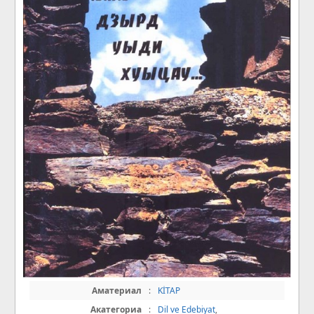
Аматериал
:
KİTAP
Акатегориа
:
Dil ve Edebiyat
,