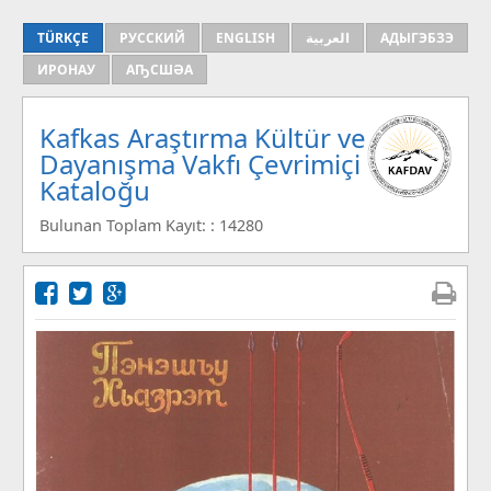
TÜRKÇE
РУССКИЙ
ENGLISH
العربية
АДЫГЭБЗЭ
ИРОНАУ
АҦСШӘА
Kafkas Araştırma Kültür ve
Dayanışma Vakfı Çevrimiçi
Kataloğu
Bulunan Toplam Kayıt: : 14280