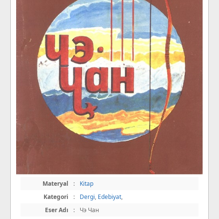
Materyal
:
Kitap
Kategori
:
Dergi
,
Edebiyat
,
Eser Adı
:
Чэ Чан