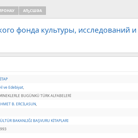
ИРОНАУ
АҦСШӘА
кого фонда культуры, исследований и
İTAP
il ve Edebiyat
,
ÖRNEKLERLE BUGÜNKÜ TÜRK ALFABELERİ
AHMET B. ERCİLASUN
,
KÜLTÜR BAKANLIĞI BAŞVURU KİTAPLARI
1993