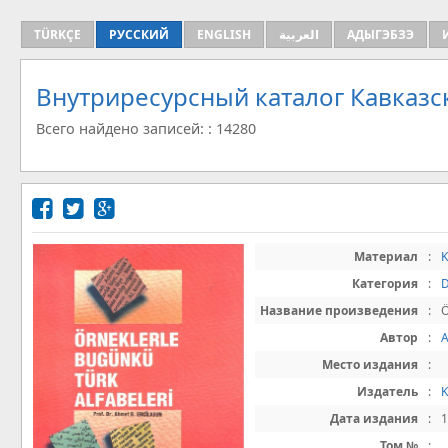
TÜRKÇE
РУССКИЙ
ENGLISH
العربية
АДЫГЭБЗЭ
Внутриресурсный каталог Кавказс
Всего найдено записей: : 14280
Материал
:
K
Категория
:
D
Название произведения
:
Автор
:
Место издания
:
Издатель
:
Дата издания
:
Том №
: