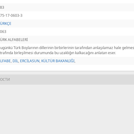
283
75-17-0603-3
TÜRKÇE
1063
ÜRK ALFABELERİ
ugünkü Türk Boylarının dillerinin birbirlerinin tarafından anlaşılamaz hale gelmes
trafında birleşilmesi durumunda bu uzaklığın kalkacağını anlatan eser.
ALFABE
,
DİL
,
ERCİLASUN
,
KÜLTÜR BAKANLIĞI
,
НОСТИ