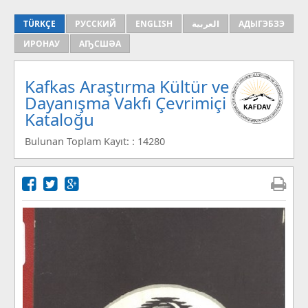
TÜRKÇE
РУССКИЙ
ENGLISH
العربية
АДЫГЭБЗЭ
ИРОНАУ
АҦСШӘА
Kafkas Araştırma Kültür ve
Dayanışma Vakfı Çevrimiçi
Kataloğu
Bulunan Toplam Kayıt: : 14280