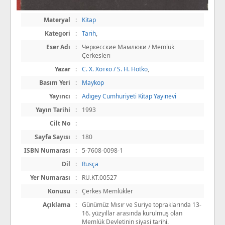
Materyal
:
Kitap
Kategori
:
Tarih
,
Eser Adı
:
Черкесские Мамлюки / Memlük
Çerkesleri
Yazar
:
С. Х. Хотко / S. H. Hotko
,
Basım Yeri
:
Maykop
Yayıncı
:
Adıgey Cumhuriyeti Kitap Yayınevi
Yayın Tarihi
:
1993
Cilt No
:
Sayfa Sayısı
:
180
ISBN Numarası
:
5-7608-0098-1
Dil
:
Rusça
Yer Numarası
:
RU.KT.00527
Konusu
:
Çerkes Memlükler
Açıklama
:
Günümüz Mısır ve Suriye topraklarında 13-
16. yüzyıllar arasında kurulmuş olan
Memlük Devletinin siyasi tarihi.