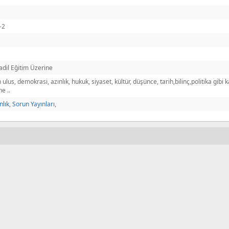
-2
adil Eğitim Üzerine
 ulus, demokrasi, azınlık, hukuk, siyaset, kültür, düşünce, tarih,bilinç,politika gib
e ..
nlık
,
Sorun Yayınları
,