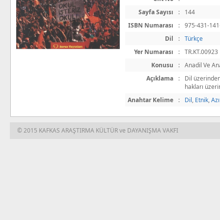
Sayfa Sayısı
:
144
ISBN Numarası
:
975-431-141
Dil
:
Türkçe
Yer Numarası
:
TR.KT.00923
Konusu
:
Anadil Ve An
Açıklama
:
Dil üzerinden
hakları üzerin
Anahtar Kelime
:
Dil
,
Etnik
,
Azı
© 2015 KAFKAS ARAŞTIRMA KÜLTÜR ve DAYANIŞMA VAKFI