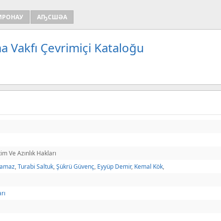
ИРОНАУ
АҦСШӘА
a Vakfı Çevrimiçi Kataloğu
im Ve Azınlık Hakları
ksamaz
,
Turabi Saltuk
,
Şükrü Güvenç
,
Eyyüp Demir
,
Kemal Kök
,
arı