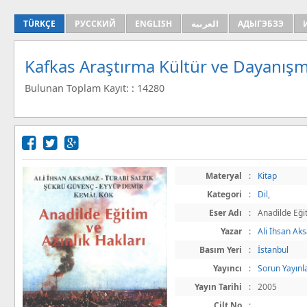
TÜRKÇE
РУССКИЙ
ENGLISH
العربية
АДЫГЭБЗЭ
Kafkas Araştırma Kültür ve Dayanışm
Bulunan Toplam Kayıt: : 14280
Materyal
:
Kitap
Kategori
:
Dil
,
Eser Adı
:
Anadilde Eğit
Yazar
:
Ali İhsan A
Basım Yeri
:
İstanbul
Yayıncı
:
Sorun Yayınl
Yayın Tarihi
:
2005
Cilt No
: