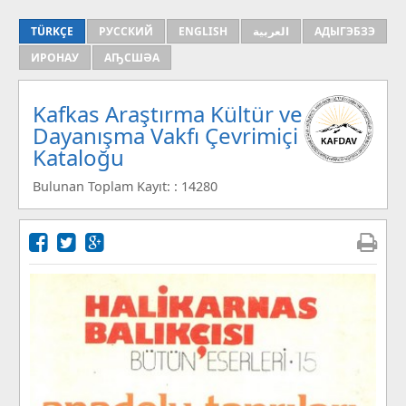
TÜRKÇE
РУССКИЙ
ENGLISH
العربية
АДЫГЭБЗЭ
ИРОНАУ
АҦСШӘА
Kafkas Araştırma Kültür ve
Dayanışma Vakfı Çevrimiçi
Kataloğu
Bulunan Toplam Kayıt: : 14280