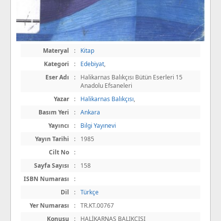
Materyal
:
Kitap
Kategori
:
Edebiyat
,
Eser Adı
:
Halikarnas Balıkçısı Bütün Eserleri 15
Anadolu Efsaneleri
Yazar
:
Halikarnas Balıkçısı
,
Basım Yeri
:
Ankara
Yayıncı
:
Bilgi Yayınevi
Yayın Tarihi
:
1985
Cilt No
:
Sayfa Sayısı
:
158
ISBN Numarası
:
Dil
:
Türkçe
Yer Numarası
:
TR.KT.00767
Konusu
:
HALİKARNAS BALIKÇISI