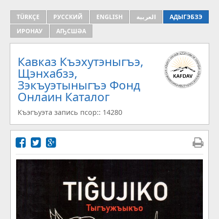
TÜRKÇE
РУССКИЙ
ENGLISH
العربية
АДЫГЭБЗЭ
ИРОНАУ
АҦСШӘА
Кавказ Къэхутэныгъэ,
Щэнхабзэ,
Зэкъуэтыныгъэ Фонд
Онлаин Каталог
Къэгъуэта запись псор:: 14280