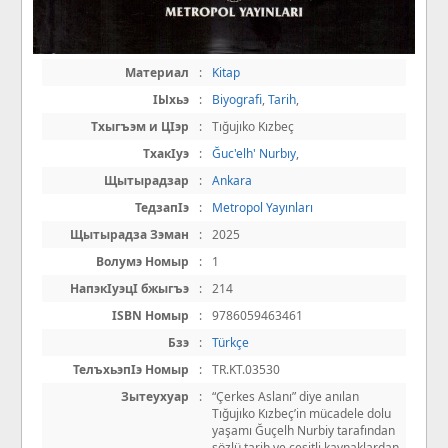
Материал
:
Kitap
IЫхьэ
:
Biyografi
,
Tarih
,
Тхыгъэм и ЦIэр
:
Tığujıko Kızbeç
ТхакIуэ
:
Ğuc'elh' Nurbıy
,
Щытырадзар
:
Ankara
ТедзапIэ
:
Metropol Yayınları
Щытырадза Зэман
:
2025
Волумэ Номыр
:
1
НапэкIуэцI бжыгъэ
:
214
ISBN Номыр
:
9786059463461
Бзэ
:
Türkçe
ТелъхьэпIэ Номыр
:
TR.KT.03530
Зытеухуар
:
“Çerkes Aslanı” diye anılan
Tığujıko Kızbeç’in mücadele dolu
yaşamı Ğuçelh Nurbiy tarafından
sözlü tarih ve çeşitli kaynaklardan