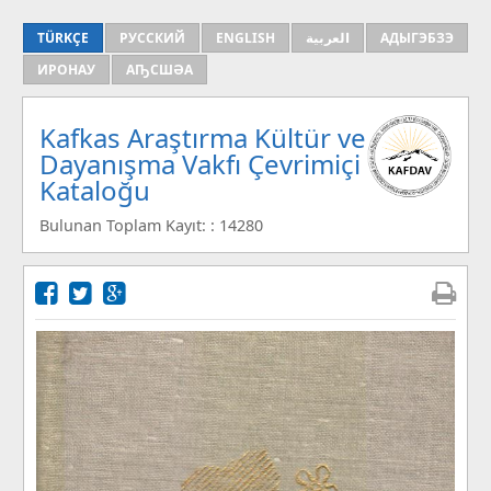
TÜRKÇE
РУССКИЙ
ENGLISH
العربية
АДЫГЭБЗЭ
ИРОНАУ
АҦСШӘА
Kafkas Araştırma Kültür ve
Dayanışma Vakfı Çevrimiçi
Kataloğu
Bulunan Toplam Kayıt: : 14280