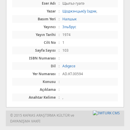
Eser Adı
:
Щылъэ гуапэ
Yazar
:
ЩоджэнцыкІу Іэдэм
,
Basım Yeri
:
Налшык
Yayıncı
:
Эльбрус
Yayın Tarihi
:
1974
Cilt No
:
1
Sayfa Sayısı
:
103
ISBN Numarası
:
Dil
:
Adıgece
Yer Numarası
:
AD.KT.00594
Konusu
:
Açıklama
:
Anahtar Kelime
:
,
© 2015 KAFKAS ARAŞTIRMA KÜLTÜR ve
DAYANIŞMA VAKFI