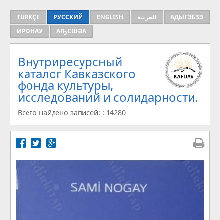
TÜRKÇE
РУССКИЙ
ENGLISH
العربية
АДЫГЭБЗЭ
ИРОНАУ
АҦСШӘА
Внутриресурсный
каталог Кавказского
фонда культуры,
исследований и солидарности.
Всего найдено записей: : 14280