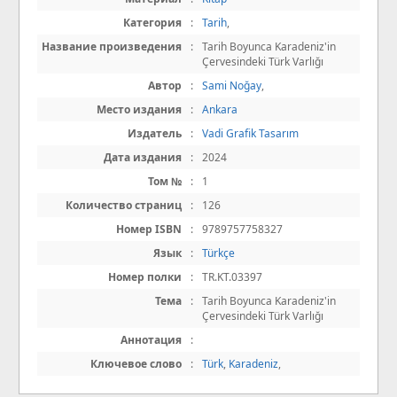
Категория
:
Tarih
,
Название произведения
:
Tarih Boyunca Karadeniz'in
Çervesindeki Türk Varlığı
Автор
:
Sami Noğay
,
Место издания
:
Ankara
Издатель
:
Vadi Grafik Tasarım
Дата издания
:
2024
Том №
:
1
Количество страниц
:
126
Номер ISBN
:
9789757758327
Язык
:
Türkçe
Номер полки
:
TR.KT.03397
Тема
:
Tarih Boyunca Karadeniz'in
Çervesindeki Türk Varlığı
Аннотация
:
Ключевое слово
:
Türk
,
Karadeniz
,