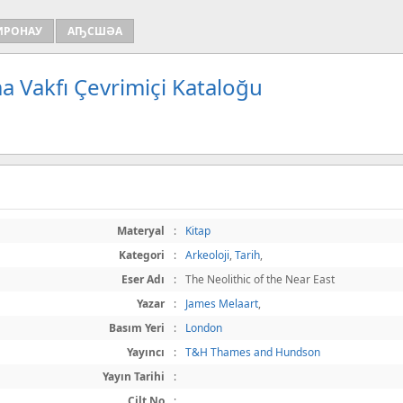
ИРОНАУ
АҦСШӘА
a Vakfı Çevrimiçi Kataloğu
Materyal
:
Kitap
Kategori
:
Arkeoloji
,
Tarih
,
Eser Adı
:
The Neolithic of the Near East
Yazar
:
James Melaart
,
Basım Yeri
:
London
Yayıncı
:
T&H Thames and Hundson
Yayın Tarihi
:
Cilt No
: