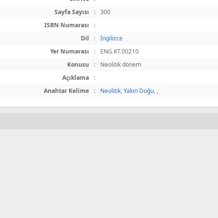
Sayfa Sayısı
:
300
ISBN Numarası
:
Dil
:
İngilizce
Yer Numarası
:
ENG.KT.00210
Konusu
:
Neolitik dönem
Açıklama
:
Anahtar Kelime
:
Neolitik
,
Yakın Doğu
,
,