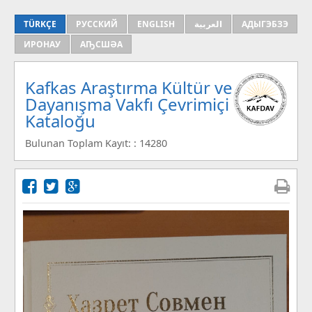
TÜRKÇE
РУССКИЙ
ENGLISH
العربية
АДЫГЭБЗЭ
ИРОНАУ
АҦСШӘА
Kafkas Araştırma Kültür ve
Dayanışma Vakfı Çevrimiçi
Kataloğu
Bulunan Toplam Kayıt: : 14280