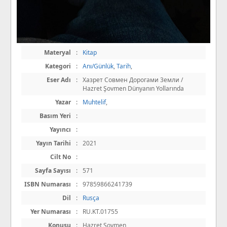
Materyal
:
Kitap
Kategori
:
Anı/Günlük
,
Tarih
,
Eser Adı
:
Хазрет Совмен Дорогами 3емли /
Hazret Şovmen Dünyanın Yollarında
Yazar
:
Muhtelif
,
Basım Yeri
:
Yayıncı
:
Yayın Tarihi
:
2021
Cilt No
:
Sayfa Sayısı
:
571
ISBN Numarası
:
97859866241739
Dil
:
Rusça
Yer Numarası
:
RU.KT.01755
Konusu
:
Hazret Şovmen ,