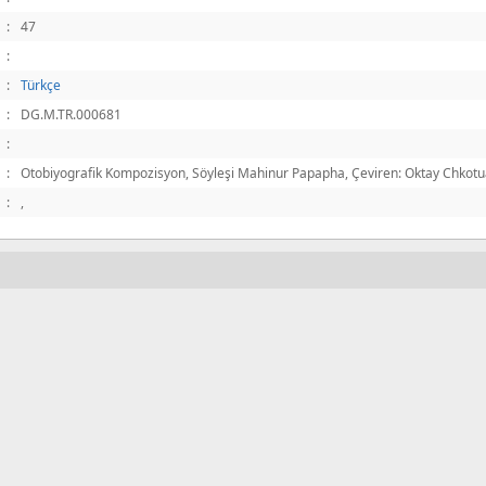
:
47
:
:
Türkçe
:
DG.M.TR.000681
:
:
Otobiyografik Kompozisyon, Söyleşi Mahinur Papapha, Çeviren: Oktay Chkot
:
,