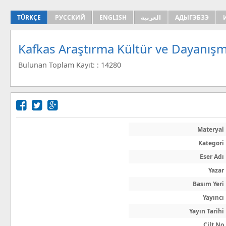
TÜRKÇE
РУССКИЙ
ENGLISH
العربية
АДЫГЭБЗЭ
Kafkas Araştırma Kültür ve Dayanışm
Bulunan Toplam Kayıt: : 14280
Materyal
Kategori
Eser Adı
Yazar
Basım Yeri
Yayıncı
Yayın Tarihi
Cilt No