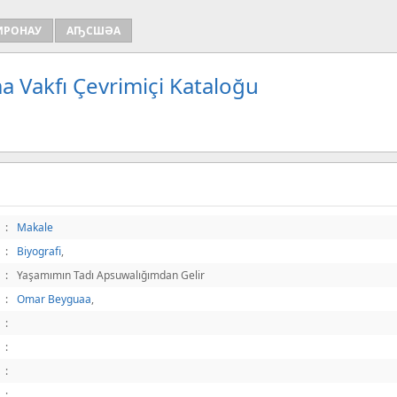
ИРОНАУ
АҦСШӘА
a Vakfı Çevrimiçi Kataloğu
:
Makale
:
Biyografi
,
:
Yaşamımın Tadı Apsuwalığımdan Gelir
:
Omar Beyguaa
,
:
:
:
: