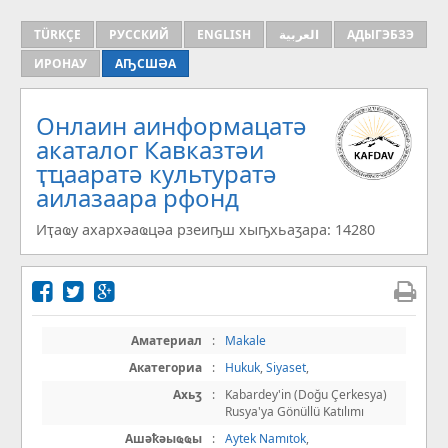
TÜRKÇE
РУССКИЙ
ENGLISH
العربية
АДЫГЭБЗЭ
ИРОНАУ
АҦСШӘА
Онлаин аинформацатә
aкаталог Кавказтәи
ҭҵааратә культуратә
аилазаара рфонд
Иҭаҩу ахархәаҩцәа рзеиҧш хыҧхьаӡара: 14280
Аматериал
:
Makale
Акатегориа
:
Hukuk
,
Siyaset
,
Ахьӡ
:
Kabardey'in (Doğu Çerkesya)
Rusya'ya Gönüllü Katılımı
Ашәҟәыҩҩы
:
Aytek Namıtok
,