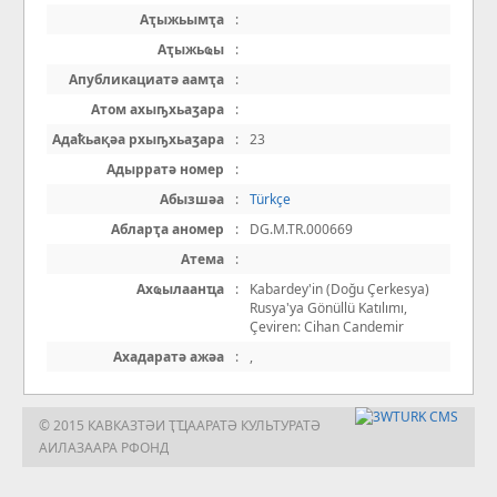
Аҭыжьымҭа
:
Аҭыжьҩы
:
Апубликациатә аамҭа
:
Атом ахыҧхьаӡара
:
Адаҟьақәа рхыҧхьаӡара
:
23
Адырратә номер
:
Абызшәа
:
Türkçe
Абларҭа аномер
:
DG.M.TR.000669
Атема
:
Ахҩылаанҵа
:
Kabardey'in (Doğu Çerkesya)
Rusya'ya Gönüllü Katılımı,
Çeviren: Cihan Candemir
Ахадаратә ажәа
:
,
© 2015 КАВКАЗТӘИ ҬҴААРАТӘ КУЛЬТУРАТӘ
АИЛАЗААРА РФОНД