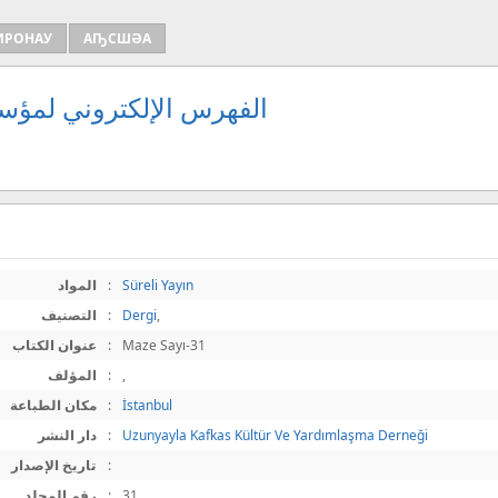
ИРОНАУ
АҦСШӘА
الفهرس الإلكتروني لمؤسس
Süreli Yayın
:
المواد
,
Dergi
:
التصنيف
Maze Sayı-31
:
عنوان الكتاب
,
:
المؤلف
İstanbul
:
مكان الطباعة
Uzunyayla Kafkas Kültür Ve Yardımlaşma Derneği
:
دار النشر
:
تاريخ الإصدار
31
:
رقم المجلد