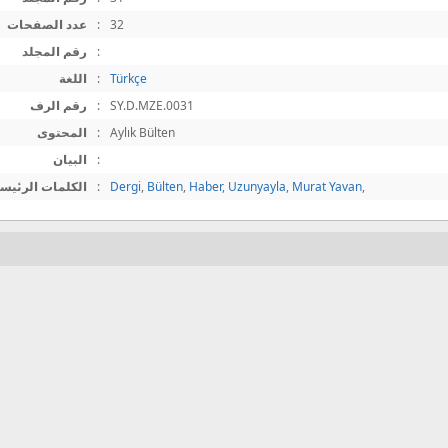
32
:
عدد الصفحات
:
رقم المجلد
Türkçe
:
اللغة
SY.D.MZE.0031
:
رقم الرف
Aylık Bülten
:
المحتوى
:
البيان
,
Murat Yavan
,
Uzunyayla
,
Haber
,
Bülten
,
Dergi
:
الكلمات الرئيسي