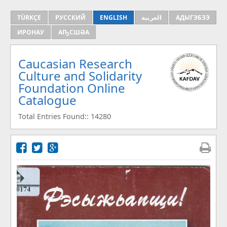
TÜRKÇE
РУССКИЙ
ENGLISH
العربية
АДЫГЭБЗЭ
ИРОНАУ
АҦСШӘА
Caucasian Research
Culture and Solidarity
Foundation Online
Catalogue
Total Entries Found:: 14280