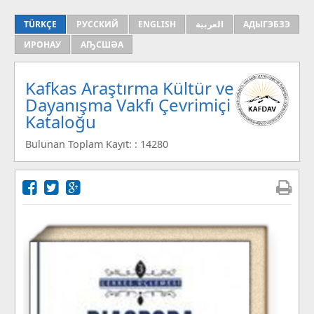
TÜRKÇE
РУССКИЙ
ENGLISH
العربية
АДЫГЭБЗЭ
ИРОНАУ
АҦСШӘА
Kafkas Araştırma Kültür ve
Dayanışma Vakfı Çevrimiçi
Kataloğu
Bulunan Toplam Kayıt: : 14280