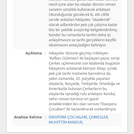
nesili içine alan bu olaylar dizisini roman
sanatını ustalıkla kullanarak anlatıyor.
Okunduğunda görülecek ki, altı ciltlik
seride anlatılan hikâyeler, “akademik”
olarak adlandırılan pek çok çalışma ka­dar
titiz bir şekilde araştırılıp belgelendirilmiş.
Kandur bu ro­manlarla tarihin daha iyi
anlaşılmasını ve tarihi gerçeklerin keyifle
okunmasını amaçladığını belirtiyor.
Açıklama
:
Hikayeler dizisine geçmişi irdeleyen
“Kafkas Üçlemesi” ile başlayan yazar, seriyi
Çerkes üçlemesinin son kitabında bugünün
hikayesini anlatarak bitiriyor. Kitap, içinde
pek çok tarihi malzeme barındırsa da,
yakın zamanda, 20. yüzyılda yaşanan
olaylarla, Rusya’da, Türkiye’de, Ortadoğu ve
Amerika’da bulunan Çerkeslerin bu
olaylarda oynadığı rolü anlatıyor. Kandur,
nehir roman türünün en güzel
örneklerinden biri olan serisini “Diaspora
Çocukları” ile taçlandırarak sonlandırıyor.
Anahtar Kelime
:
DİASPORA ÇOCUKLARI
,
ÇERKESLER
,
MUHİTTİN KANDUR
,