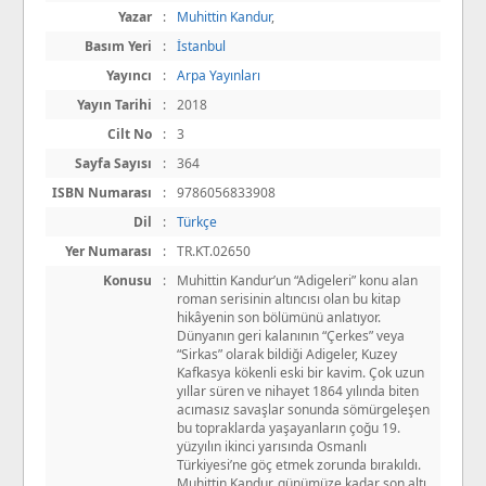
Yazar
:
Muhittin Kandur
,
Basım Yeri
:
İstanbul
Yayıncı
:
Arpa Yayınları
Yayın Tarihi
:
2018
Cilt No
:
3
Sayfa Sayısı
:
364
ISBN Numarası
:
9786056833908
Dil
:
Türkçe
Yer Numarası
:
TR.KT.02650
Konusu
:
Muhittin Kandur’un “Adigeleri” konu alan
roman serisinin altıncısı olan bu kitap
hikâyenin son bölümünü anlatıyor.
Dünyanın geri kalanının “Çerkes” veya
“Sirkas” olarak bildiği Adigeler, Kuzey
Kafkasya kökenli eski bir kavim. Çok uzun
yıllar süren ve nihayet 1864 yılında biten
acımasız savaşlar sonunda sömürgeleşen
bu toprak­larda yaşayanların çoğu 19.
yüzyılın ikinci yarısında Osmanlı
Türkiyesi’ne göç etmek zorunda bırakıldı.
Muhittin Kandur, günümüze kadar son altı