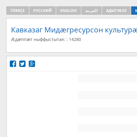
TÜRKÇE
РУССКИЙ
ENGLISH
العربية
АДЫГЭБЗЭ
Кавказаг Мидæгресурсон культу
Æдæппæт ныффыстытае: : 14280