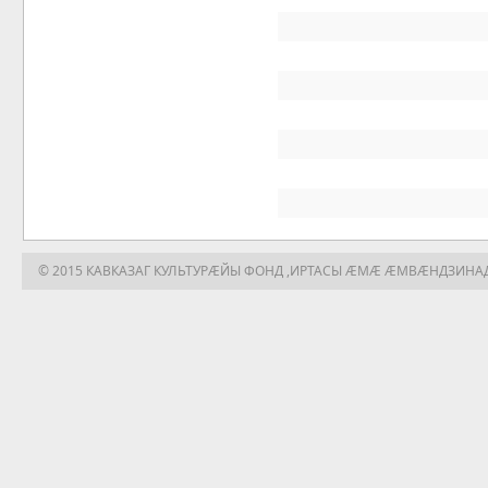
© 2015 КАВКАЗАГ КУЛЬТУРÆЙЫ ФОНД ,ИРТАСЫ ÆМÆ ÆМВÆНДЗИНА