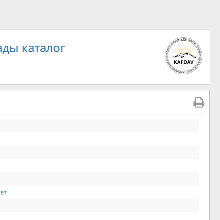
ды каталог
тет