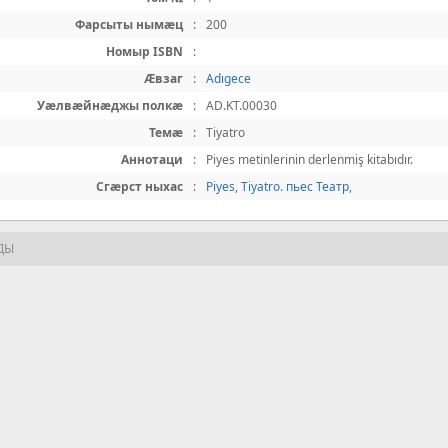
Фарсыты нымæц
:
200
Номыр ISBN
:
Æвзаг
:
Adıgece
Уæлвæйнæджы полкæ
:
АD.KT.00030
Темæ
:
Tiyatro
Аннотаци
:
Piyes metinlerinin derlenmiş kitabıdır.
Сгæрст ныхас
:
Piyes
,
Tiyatro. пьес Teaтр
,
ДЫ