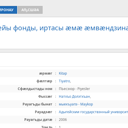
ИРОНАУ
АҦСШӘА
рæйы фонды, иртасы æмæ æмвæндзина
æрмæг
:
Kitap
фæлтæр
:
Tiyatro
,
Сфæлдыстады ном
:
ПЬесэхэр - Piyesler
Фыссæг
:
Натхъо Долэтхъан
,
Рауагъды бынат
:
мыекъуапэ - Maykop
Рауадзæг
:
Адыгейскии государствэнный унивэрси
Рауагъды датæ
:
2006
Том №
:
1