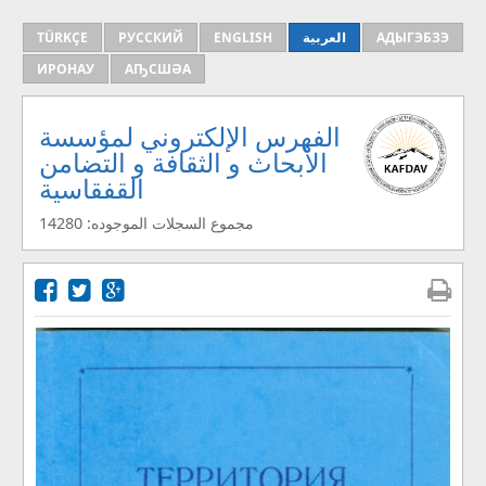
TÜRKÇE
РУССКИЙ
ENGLISH
العربية
АДЫГЭБЗЭ
ИРОНАУ
АҦСШӘА
الفهرس الإلكتروني لمؤسسة
الأبحاث و الثقافة و التضامن
القفقاسية
مجموع السجلات الموجوده: 14280