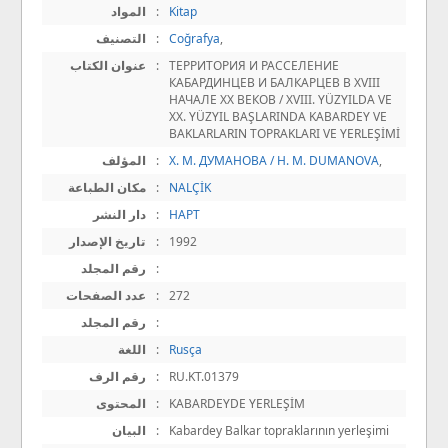
المواد
:
Kitap
التصنيف
:
Coğrafya
,
عنوان الكتاب
:
ТЕРРИТОРИЯ И РАССЕЛЕНИЕ
КАБАРДИНЦЕВ И БАЛКАРЦЕВ В XVIII
НАЧАЛЕ XX ВЕКОВ / XVIII. YÜZYILDA VE
XX. YÜZYIL BAŞLARINDA KABARDEY VE
BAKLARLARIN TOPRAKLARI VE YERLEŞİMİ
المؤلف
:
Х. М. ДУМАНОВА / H. M. DUMANOVA
,
مكان الطباعة
:
NALÇİK
دار النشر
:
НАРТ
تاريخ الإصدار
:
1992
رقم المجلد
:
عدد الصفحات
:
272
رقم المجلد
:
اللغة
:
Rusça
رقم الرف
:
RU.KT.01379
المحتوى
:
KABARDEYDE YERLEŞİM
البيان
:
Kabardey Balkar topraklarının yerleşimi