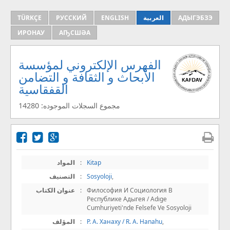
АДЫГЭБЗЭ
العربية
ENGLISH
РУССКИЙ
TÜRKÇE
ИРОНАУ
АҦСШӘА
الفهرس الإلكتروني لمؤسسة
الأبحاث و الثقافة و التضامن
القفقاسية
مجموع السجلات الموجوده: 14280
Kitap
:
المواد
,
Sosyoloji
:
التصنيف
Философия И Социология В
:
عنوان الكتاب
Республике Адыгея / Adıge
Cumhuriyeti'nde Felsefe Ve Sosyoloji
,
Р. А. Ханаху / R. A. Hanahu
:
المؤلف