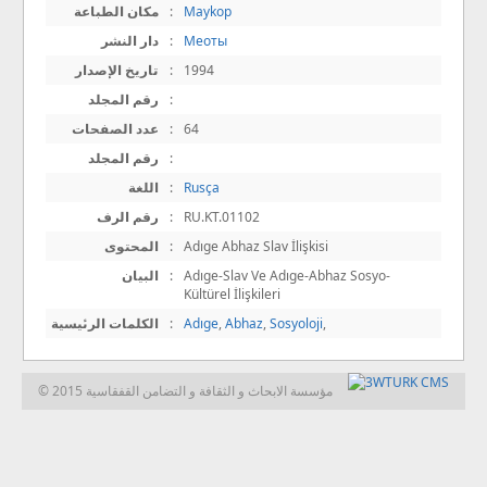
Maykop
:
مكان الطباعة
Меоты
:
دار النشر
1994
:
تاريخ الإصدار
:
رقم المجلد
64
:
عدد الصفحات
:
رقم المجلد
Rusça
:
اللغة
RU.KT.01102
:
رقم الرف
Adıge Abhaz Slav İlişkisi
:
المحتوى
Adıge-Slav Ve Adıge-Abhaz Sosyo-
:
البيان
Kültürel İlişkileri
,
Sosyoloji
,
Abhaz
,
Adıge
:
الكلمات الرئيسية
© 2015 مؤسسة الابحاث و الثقافة و التضامن القفقاسية