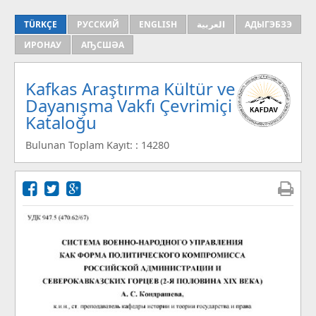
TÜRKÇE
РУССКИЙ
ENGLISH
العربية
АДЫГЭБЗЭ
ИРОНАУ
АҦСШӘА
Kafkas Araştırma Kültür ve
Dayanışma Vakfı Çevrimiçi
Kataloğu
Bulunan Toplam Kayıt: : 14280