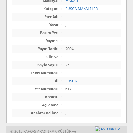
Materyal
:
MAKALE
Kategori
:
RUSCA MAKALELER
,
Eser Adı
:
Yazar
:
,
Basım Yeri
:
Yayıncı
:
Yayın Tarihi
:
2004
Cilt No
:
Sayfa Sayısı
:
25
ISBN Numarası
:
Dil
:
RUSCA
Yer Numarası
:
617
Konusu
:
Açıklama
:
Anahtar Kelime
:
,
© 2015 KAFKAS ARAŞTIRMA KÜLTÜR ve