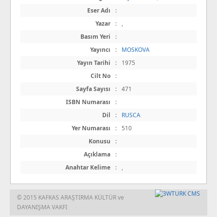
Eser Adı
:
Yazar
:
,
Basım Yeri
:
Yayıncı
:
MOSKOVA
Yayın Tarihi
:
1975
Cilt No
:
Sayfa Sayısı
:
471
ISBN Numarası
:
Dil
:
RUSCA
Yer Numarası
:
510
Konusu
:
Açıklama
:
Anahtar Kelime
:
,
© 2015 KAFKAS ARAŞTIRMA KÜLTÜR ve
DAYANIŞMA VAKFI