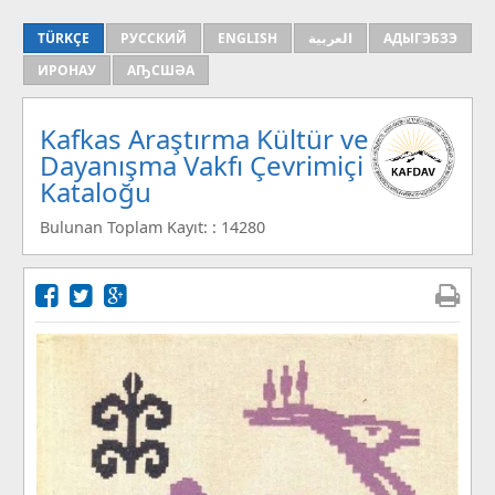
TÜRKÇE
РУССКИЙ
ENGLISH
العربية
АДЫГЭБЗЭ
ИРОНАУ
АҦСШӘА
Kafkas Araştırma Kültür ve
Dayanışma Vakfı Çevrimiçi
Kataloğu
Bulunan Toplam Kayıt: : 14280