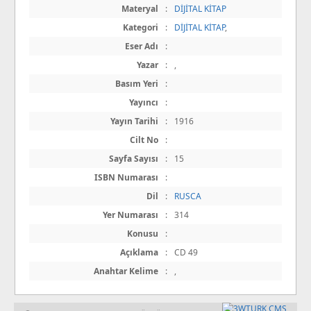
Materyal
:
DİJİTAL KİTAP
Kategori
:
DİJİTAL KİTAP
,
Eser Adı
:
Yazar
:
,
Basım Yeri
:
Yayıncı
:
Yayın Tarihi
:
1916
Cilt No
:
Sayfa Sayısı
:
15
ISBN Numarası
:
Dil
:
RUSCA
Yer Numarası
:
314
Konusu
:
Açıklama
:
CD 49
Anahtar Kelime
:
,