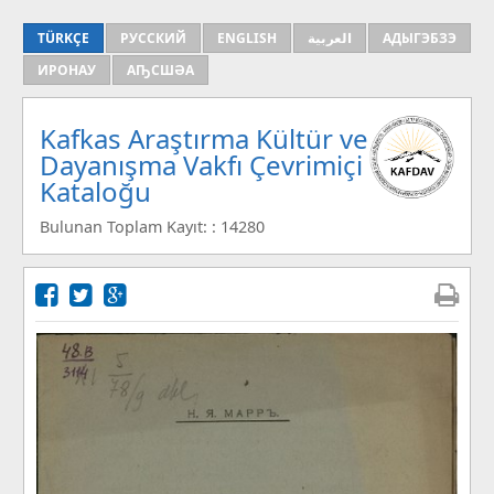
TÜRKÇE
РУССКИЙ
ENGLISH
العربية
АДЫГЭБЗЭ
ИРОНАУ
АҦСШӘА
Kafkas Araştırma Kültür ve
Dayanışma Vakfı Çevrimiçi
Kataloğu
Bulunan Toplam Kayıt: : 14280