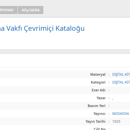
ИРОНАУ
АҦСШӘА
a Vakfı Çevrimiçi Kataloğu
Materyal
:
DİJİTAL Kİ
Kategori
:
DİJİTAL Kİ
Eser Adı
:
Yazar
:
,
Basım Yeri
:
Yayıncı
:
MOSKOVA
Yayın Tarihi
:
1925
Cilt No
: