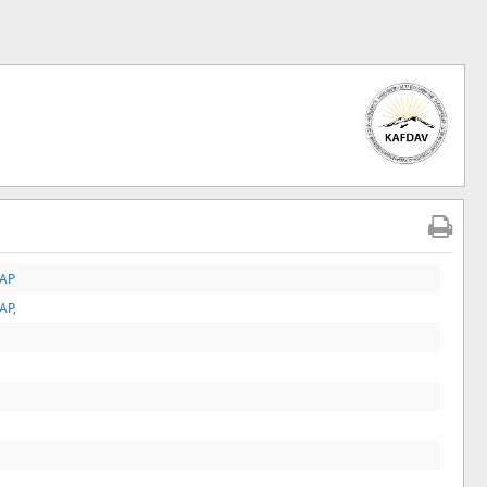
TAP
TAP
,