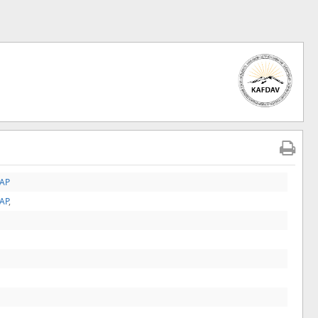
TAP
TAP
,