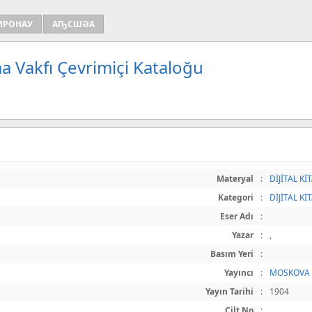
ИРОНАУ
АҦСШӘА
a Vakfı Çevrimiçi Kataloğu
Materyal
:
DİJİTAL Kİ
Kategori
:
DİJİTAL Kİ
Eser Adı
:
Yazar
:
,
Basım Yeri
:
Yayıncı
:
MOSKOVA
Yayın Tarihi
:
1904
Cilt No
: