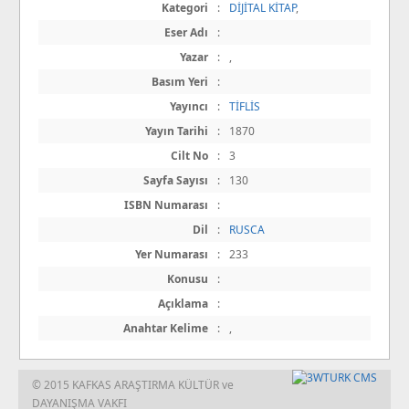
Kategori
:
DİJİTAL KİTAP
,
Eser Adı
:
Yazar
:
,
Basım Yeri
:
Yayıncı
:
TİFLİS
Yayın Tarihi
:
1870
Cilt No
:
3
Sayfa Sayısı
:
130
ISBN Numarası
:
Dil
:
RUSCA
Yer Numarası
:
233
Konusu
:
Açıklama
:
Anahtar Kelime
:
,
© 2015 KAFKAS ARAŞTIRMA KÜLTÜR ve
DAYANIŞMA VAKFI