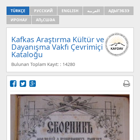
TÜRKÇE
РУССКИЙ
ENGLISH
العربية
АДЫГЭБЗЭ
ИРОНАУ
АҦСШӘА
Kafkas Araştırma Kültür ve
Dayanışma Vakfı Çevrimiçi
Kataloğu
Bulunan Toplam Kayıt: : 14280