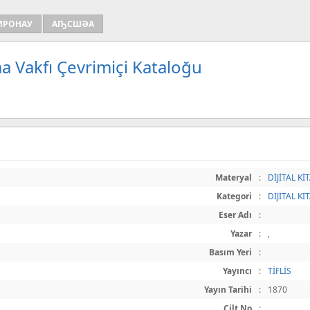
ИРОНАУ
АҦСШӘА
a Vakfı Çevrimiçi Kataloğu
Materyal
:
DİJİTAL Kİ
Kategori
:
DİJİTAL Kİ
Eser Adı
:
Yazar
:
,
Basım Yeri
:
Yayıncı
:
TİFLİS
Yayın Tarihi
:
1870
Cilt No
: