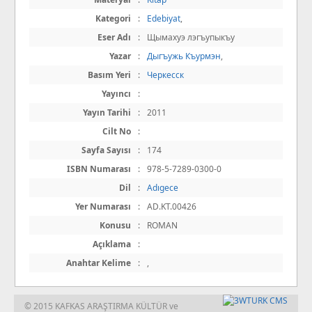
Kategori
:
Edebiyat
,
Eser Adı
:
Щымахуэ лэгъупыкъу
Yazar
:
Дыгъужь Къурмэн
,
Basım Yeri
:
Черкесск
Yayıncı
:
Yayın Tarihi
:
2011
Cilt No
:
Sayfa Sayısı
:
174
ISBN Numarası
:
978-5-7289-0300-0
Dil
:
Adıgece
Yer Numarası
:
AD.KT.00426
Konusu
:
ROMAN
Açıklama
:
Anahtar Kelime
:
,
© 2015 KAFKAS ARAŞTIRMA KÜLTÜR ve