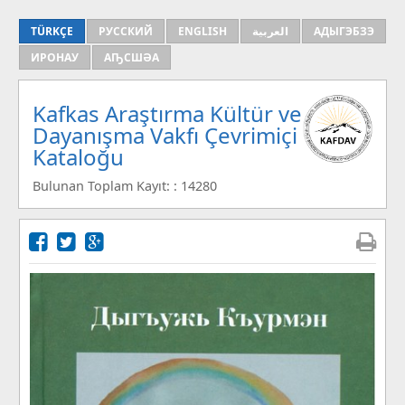
TÜRKÇE
РУССКИЙ
ENGLISH
العربية
АДЫГЭБЗЭ
ИРОНАУ
АҦСШӘА
Kafkas Araştırma Kültür ve
Dayanışma Vakfı Çevrimiçi
Kataloğu
Bulunan Toplam Kayıt: : 14280