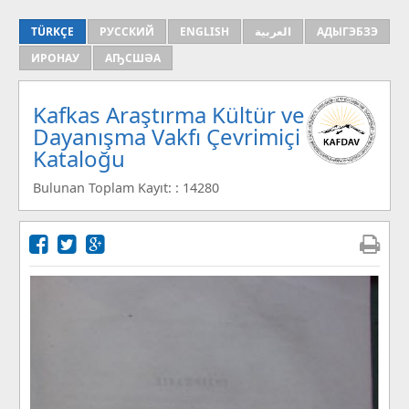
TÜRKÇE
РУССКИЙ
ENGLISH
العربية
АДЫГЭБЗЭ
ИРОНАУ
АҦСШӘА
Kafkas Araştırma Kültür ve
Dayanışma Vakfı Çevrimiçi
Kataloğu
Bulunan Toplam Kayıt: : 14280