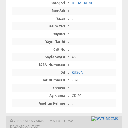
Kategori
:
DİJİTAL KİTAP
,
Eser Adı
:
Yazar
:
,
Basım Yeri
:
Yayıncı
:
Yayın Tarihi
:
Cilt No
:
Sayfa Sayısı
:
46
ISBN Numarası
:
Dil
:
RUSCA
Yer Numarası
:
209
Konusu
:
Açıklama
:
CD 20
Anahtar Kelime
:
,
© 2015 KAFKAS ARAŞTIRMA KÜLTÜR ve
DAYANIŞMA VAKFI