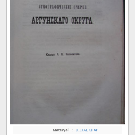
Materyal
:
DİJİTAL KİTAP