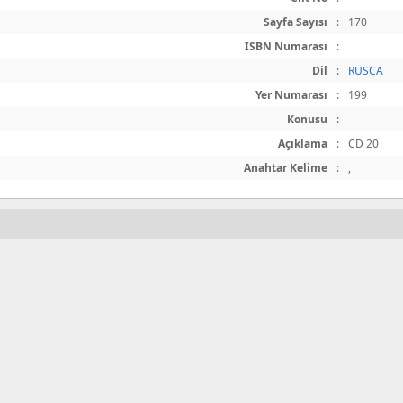
Sayfa Sayısı
:
170
ISBN Numarası
:
Dil
:
RUSCA
Yer Numarası
:
199
Konusu
:
Açıklama
:
CD 20
Anahtar Kelime
:
,