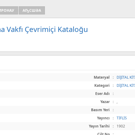
ИРОНАУ
АҦСШӘА
a Vakfı Çevrimiçi Kataloğu
Materyal
:
DİJİTAL Kİ
Kategori
:
DİJİTAL Kİ
Eser Adı
:
Yazar
:
,
Basım Yeri
:
Yayıncı
:
TİFLİS
Yayın Tarihi
:
1902
Cilt No
: