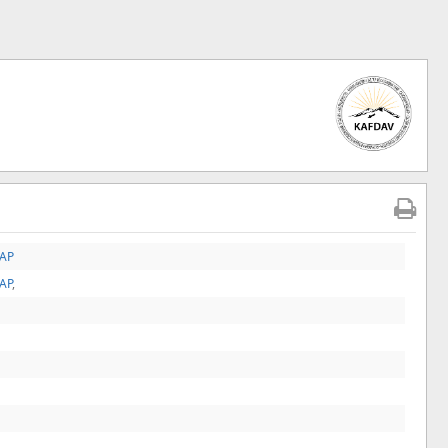
TAP
TAP
,