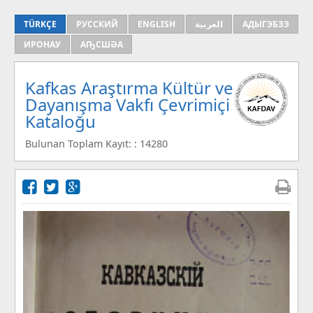
TÜRKÇE
РУССКИЙ
ENGLISH
العربية
АДЫГЭБЗЭ
ИРОНАУ
АҦСШӘА
Kafkas Araştırma Kültür ve
Dayanışma Vakfı Çevrimiçi
Kataloğu
Bulunan Toplam Kayıt: : 14280