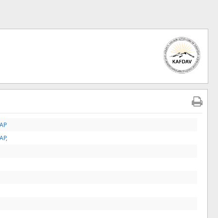
TAP
TAP
,