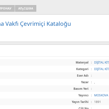
ИРОНАУ
АҦСШӘА
a Vakfı Çevrimiçi Kataloğu
Materyal
:
DİJİTAL Kİ
Kategori
:
DİJİTAL Kİ
Eser Adı
:
Yazar
:
,
Basım Yeri
:
Yayıncı
:
MOSKOVA
Yayın Tarihi
:
1891
Cilt No
: