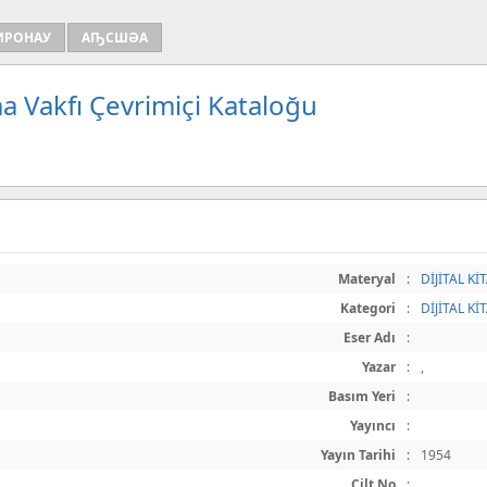
ИРОНАУ
АҦСШӘА
a Vakfı Çevrimiçi Kataloğu
Materyal
:
DİJİTAL Kİ
Kategori
:
DİJİTAL Kİ
Eser Adı
:
Yazar
:
,
Basım Yeri
:
Yayıncı
:
Yayın Tarihi
:
1954
Cilt No
: