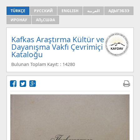
TÜRKÇE
РУССКИЙ
ENGLISH
العربية
АДЫГЭБЗЭ
ИРОНАУ
АҦСШӘА
Kafkas Araştırma Kültür ve
Dayanışma Vakfı Çevrimiçi
Kataloğu
Bulunan Toplam Kayıt: : 14280