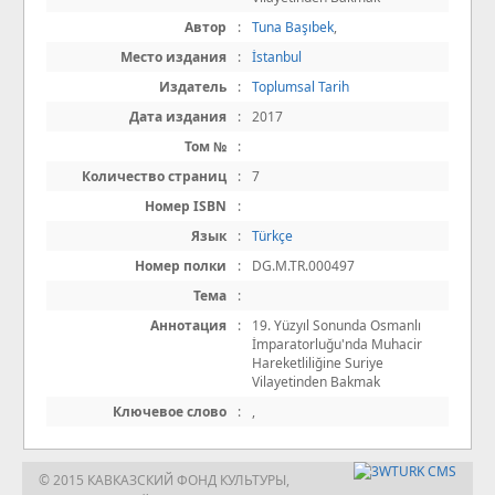
Автор
:
Tuna Başıbek
,
Место издания
:
İstanbul
Издатель
:
Toplumsal Tarih
Дата издания
:
2017
Том №
:
Количество страниц
:
7
Номер ISBN
:
Язык
:
Türkçe
Номер полки
:
DG.M.TR.000497
Тема
:
Аннотация
:
19. Yüzyıl Sonunda Osmanlı
İmparatorluğu'nda Muhacir
Hareketliliğine Suriye
Vilayetinden Bakmak
Ключевое слово
:
,
© 2015 КАВКАЗСКИЙ ФОНД КУЛЬТУРЫ,