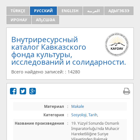
TÜRKÇE
РУССКИЙ
ENGLISH
العربية
АДЫГЭБЗЭ
ИРОНАУ
АҦСШӘА
Внутриресурсный
каталог Кавказского
фонда культуры,
исследований и солидарности.
Всего найдено записей: : 14280
Материал
:
Makale
Категория
:
Sosyoloji
,
Tarih
,
Название произведения
:
19. Yüzyıl Sonunda Osmanlı
İmparatorluğu'nda Muhacir
Hareketliliğine Suriye
Vilayetinden Bakmak