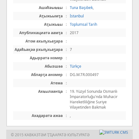
Ашәҟәыҩҩы
:
Tuna Başıbek
,
Аҭыжьымҭа
:
İstanbul
Аҭыжьҩы
:
Toplumsal Tarih
Апубликациатә аамҭа
:
2017
Атом ахыҧхьаӡара
:
Адаҟьақәа рхыҧхьаӡара
:
7
Адырратә номер
:
Абызшәа
:
Türkçe
Абларҭа аномер
:
DG.M.TR.000497
Атема
:
Ахҩылаанҵа
:
19. Yüzyıl Sonunda Osmanlı
İmparatorluğu'nda Muhacir
Hareketliliğine Suriye
Vilayetinden Bakmak
Ахадаратә ажәа
:
,
© 2015 КАВКАЗТӘИ ҬҴААРАТӘ КУЛЬТУРАТӘ