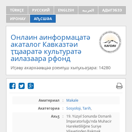
TÜRKÇE
РУССКИЙ
ENGLISH
العربية
АДЫГЭБЗЭ
ИРОНАУ
АҦСШӘА
Онлаин аинформацатә
aкаталог Кавказтәи
ҭҵааратә культуратә
аилазаара рфонд
Иҭаҩу ахархәаҩцәа рзеиҧш хыҧхьаӡара: 14280
Аматериал
:
Makale
Акатегориа
:
Sosyoloji
,
Tarih
,
Ахьӡ
:
19. Yüzyıl Sonunda Osmanlı
İmparatorluğu'nda Muhacir
Hareketliliğine Suriye
Vilayetinden Bakmak