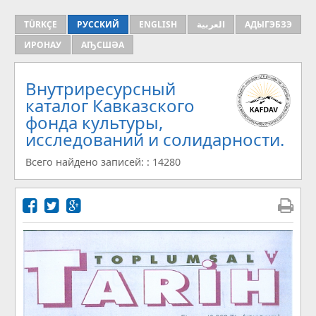
TÜRKÇE
РУССКИЙ
ENGLISH
العربية
АДЫГЭБЗЭ
ИРОНАУ
АҦСШӘА
Внутриресурсный
каталог Кавказского
фонда культуры,
исследований и солидарности.
Всего найдено записей: : 14280