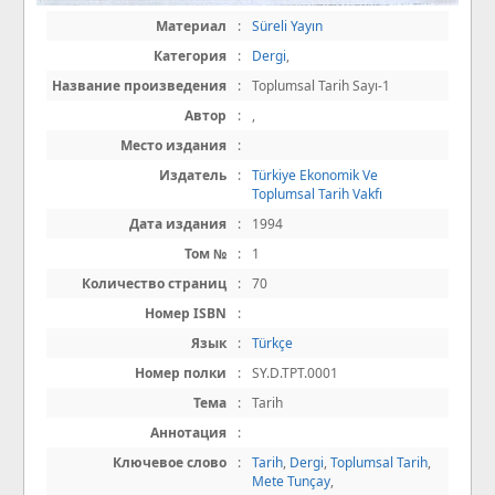
Материал
:
Süreli Yayın
Категория
:
Dergi
,
Название произведения
:
Toplumsal Tarih Sayı-1
Автор
:
,
Место издания
:
Издатель
:
Türkiye Ekonomik Ve
Toplumsal Tarih Vakfı
Дата издания
:
1994
Том №
:
1
Количество страниц
:
70
Номер ISBN
:
Язык
:
Türkçe
Номер полки
:
SY.D.TPT.0001
Тема
:
Tarih
Аннотация
:
Ключевое слово
:
Tarih
,
Dergi
,
Toplumsal Tarih
,
Mete Tunçay
,