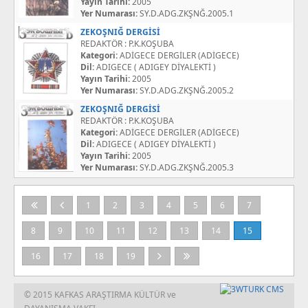
Yayın Tarihi:
2005
Yer Numarası:
SY.D.ADG.ZKŞNĞ.2005.1
ZEKOŞNIĞ DERGİSİ
REDAKTÖR : P.K.KOŞUBA
Kategori:
ADİGECE DERGİLER (ADİGECE)
Dil:
ADIGECE ( ADIGEY DİYALEKTİ )
Yayın Tarihi:
2005
Yer Numarası:
SY.D.ADG.ZKŞNĞ.2005.2
ZEKOŞNIĞ DERGİSİ
REDAKTÖR : P.K.KOŞUBA
Kategori:
ADİGECE DERGİLER (ADİGECE)
Dil:
ADIGECE ( ADIGEY DİYALEKTİ )
Yayın Tarihi:
2005
Yer Numarası:
SY.D.ADG.ZKŞNĞ.2005.3
1
2
3
4
5
6
7
8
9
10
11
12
13
14
15
16
17
18
19
© 2015 KAFKAS ARAŞTIRMA KÜLTÜR ve