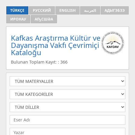
TÜRKÇE
РУССКИЙ
ENGLISH
العربية
АДЫГЭБЗЭ
ИРОНАУ
АҦСШӘА
Kafkas Araştırma Kültür ve
Dayanışma Vakfı Çevrimiçi
Kataloğu
Bulunan Toplam Kayıt: : 366